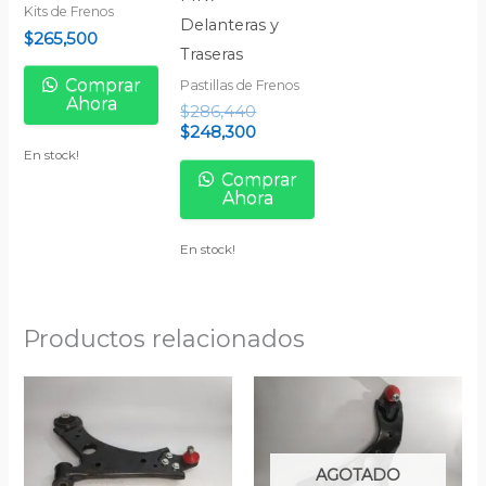
Kits de Frenos
Delanteras y
$
265,500
Traseras
Comprar
Pastillas de Frenos
Ahora
$
286,440
$
248,300
En stock!
Comprar
Ahora
En stock!
Productos relacionados
AGOTADO