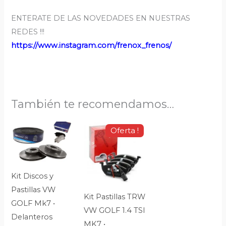
ENTERATE DE LAS NOVEDADES EN NUESTRAS
REDES !!!
https://www.
instagram.com/frenox_frenos
/
También te recomendamos…
Original
Current
Oferta !
price
price
was:
is:
$286,440.
$248,300.
Kit Discos y
Pastillas VW
Kit Pastillas TRW
GOLF Mk7 •
VW GOLF 1.4 TSI
Delanteros
MK7 •