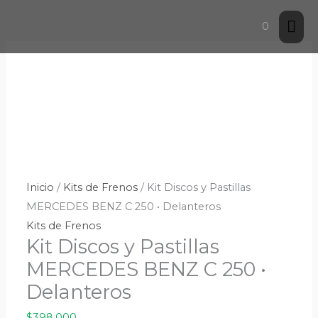
Ir
El
El
El
El
Me
0
al
precio
precio
precio
precio
contenido
original
original
actual
actual
prin
era:
era:
es:
es:
$677,784.
$368,216.
$296,100.
$630,200.
Inicio
/
Kits de Frenos
/ Kit Discos y Pastillas
MERCEDES BENZ C 250 • Delanteros
Kits de Frenos
Kit Discos y Pastillas
MERCEDES BENZ C 250 •
Delanteros
$
398,000