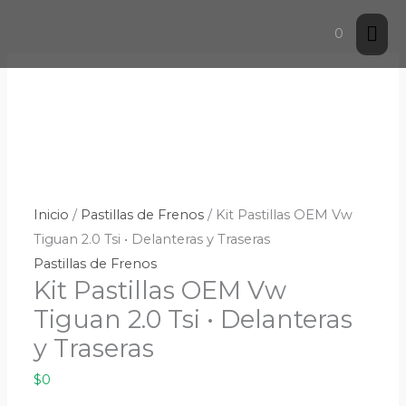
Ir
El
El
El
El
Me
0
al
precio
precio
precio
precio
contenido
original
original
actual
actual
prin
era:
era:
es:
es:
$505,173.
$488,849.
$412,000.
$450,000.
Inicio
/
Pastillas de Frenos
/ Kit Pastillas OEM Vw
Tiguan 2.0 Tsi • Delanteras y Traseras
Pastillas de Frenos
Kit Pastillas OEM Vw
Tiguan 2.0 Tsi • Delanteras
y Traseras
$
0